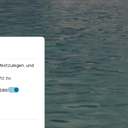
festzulegen, und
tz
zu.
nces